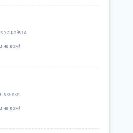
 устройств.
м на дом!
 техники.
м на дом!