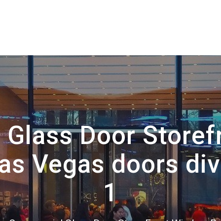
 Glass Door Storef
s Vegas doors divi
1