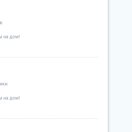
в.
м на дом!
ики.
м на дом!