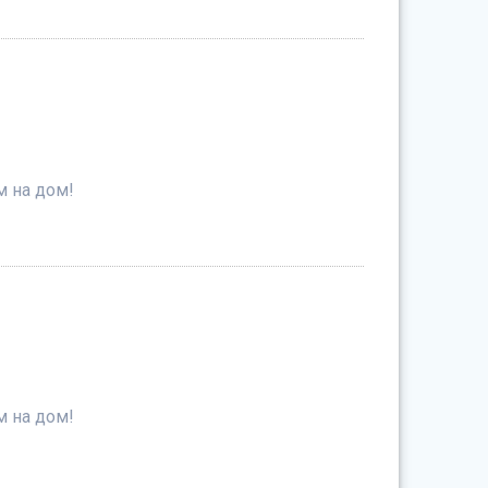
м на дом!
м на дом!